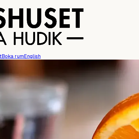
t
Boka rum
English