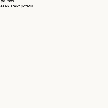
äppelmos
san, stekt potatis