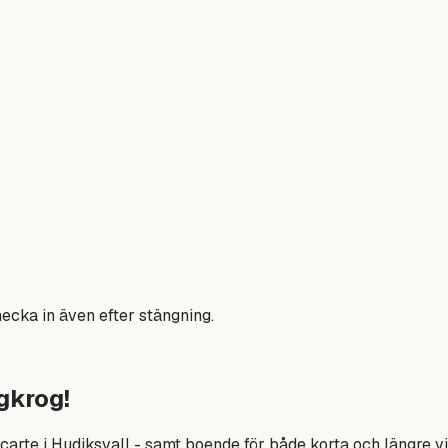
hecka in även efter stängning.
gkrog!
carte i Hudiksvall - samt boende för både korta och längre vi