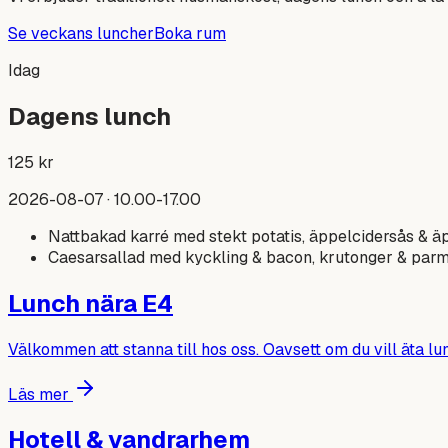
Se veckans luncher
Boka rum
Idag
Dagens lunch
125
kr
2026-08-07
· 10.00-17.00
Nattbakad karré med stekt potatis, äppelcidersås & 
Caesarsallad med kyckling & bacon, krutonger & parme
Lunch nära E4
Välkommen att stanna till hos oss. Oavsett om du vill äta lun
Läs mer
Hotell & vandrarhem