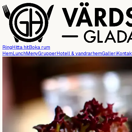
Ring
Hitta hit
Boka rum
Hem
Lunch
Meny
Grupper
Hotell & vandrarhem
Galleri
Kontak