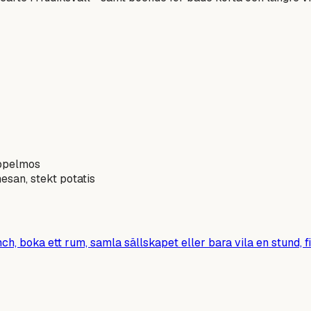
äppelmos
san, stekt potatis
ch, boka ett rum, samla sällskapet eller bara vila en stund, fi